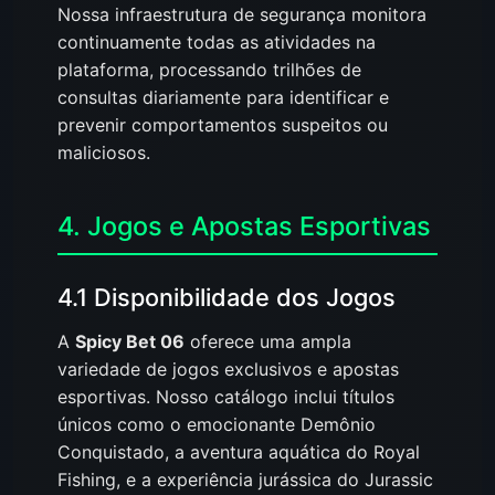
Nossa infraestrutura de segurança monitora
continuamente todas as atividades na
plataforma, processando trilhões de
consultas diariamente para identificar e
prevenir comportamentos suspeitos ou
maliciosos.
4. Jogos e Apostas Esportivas
4.1 Disponibilidade dos Jogos
A
Spicy Bet 06
oferece uma ampla
variedade de jogos exclusivos e apostas
esportivas. Nosso catálogo inclui títulos
únicos como o emocionante Demônio
Conquistado, a aventura aquática do Royal
Fishing, e a experiência jurássica do Jurassic