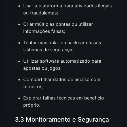
Usar a plataforma para atividades ilegais
ou fraudulentas;
Criar múltiplas contas ou utilizar
informações falsas;
Tentar manipular ou hackear nossos
sistemas de segurança;
Utilizar software automatizado para
apostas ou jogos;
Compartilhar dados de acesso com
terceiros;
Explorar falhas técnicas em benefício
próprio.
3.3 Monitoramento e Segurança