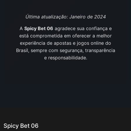
Última atualização: Janeiro de 2024
A
Spicy Bet 06
agradece sua confiança e
está comprometida em oferecer a melhor
experiência de apostas e jogos online do
Brasil, sempre com segurança, transparência
e responsabilidade.
Spicy Bet 06