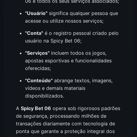
06 e todos os seus serviços associados;
"Usuário"
significa qualquer pessoa que
acesse ou utilize nossos serviços;
"Conta"
é o registro pessoal criado pelo
usuário na Spicy Bet 06;
"Serviços"
incluem todos os jogos,
apostas esportivas e funcionalidades
oferecidas;
"Conteúdo"
abrange textos, imagens,
vídeos e demais materiais
disponibilizados.
A
Spicy Bet 06
opera sob rigorosos padrões
de segurança, processando milhões de
transações diariamente com tecnologia de
ponta que garante a proteção integral dos