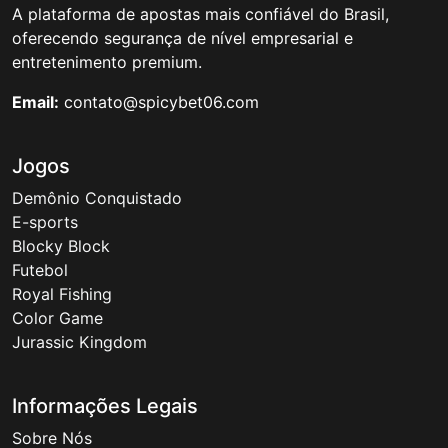
A plataforma de apostas mais confiável do Brasil,
oferecendo segurança de nível empresarial e
entretenimento premium.
Email:
contato@spicybet06.com
Jogos
Demônio Conquistado
E-sports
Blocky Block
Futebol
Royal Fishing
Color Game
Jurassic Kingdom
Informações Legais
Sobre Nós