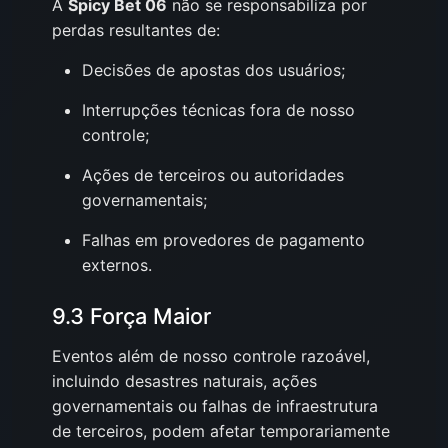
A
Spicy Bet 06
não se responsabiliza por
perdas resultantes de:
Decisões de apostas dos usuários;
Interrupções técnicas fora de nosso
controle;
Ações de terceiros ou autoridades
governamentais;
Falhas em provedores de pagamento
externos.
9.3 Força Maior
Eventos além de nosso controle razoável,
incluindo desastres naturais, ações
governamentais ou falhas de infraestrutura
de terceiros, podem afetar temporariamente