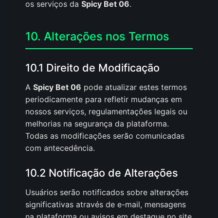
os serviços da
Spicy Bet 06
.
10. Alterações nos Termos
10.1 Direito de Modificação
A
Spicy Bet 06
pode atualizar estes termos
periodicamente para refletir mudanças em
nossos serviços, regulamentações legais ou
melhorias na segurança da plataforma.
Todas as modificações serão comunicadas
com antecedência.
10.2 Notificação de Alterações
Usuários serão notificados sobre alterações
significativas através de e-mail, mensagens
na plataforma ou avisos em destaque no site