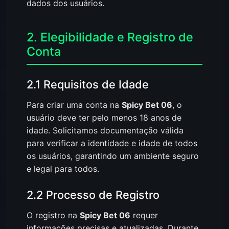
dados dos usuários.
2. Elegibilidade e Registro de
Conta
2.1 Requisitos de Idade
Para criar uma conta na
Spicy Bet 06
, o
usuário deve ter pelo menos 18 anos de
idade. Solicitamos documentação válida
para verificar a identidade e idade de todos
os usuários, garantindo um ambiente seguro
e legal para todos.
2.2 Processo de Registro
O registro na
Spicy Bet 06
requer
informações precisas e atualizadas. Durante