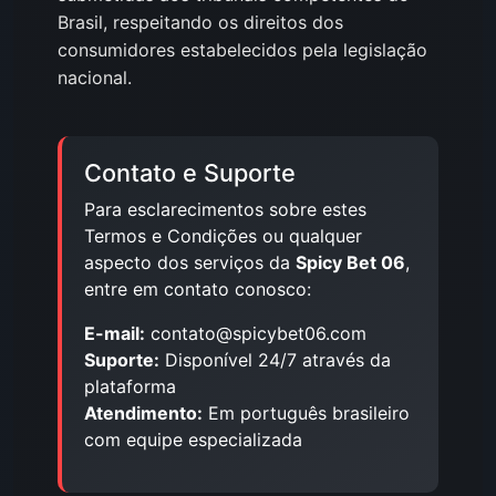
Brasil, respeitando os direitos dos
consumidores estabelecidos pela legislação
nacional.
Contato e Suporte
Para esclarecimentos sobre estes
Termos e Condições ou qualquer
aspecto dos serviços da
Spicy Bet 06
,
entre em contato conosco:
E-mail:
contato@spicybet06.com
Suporte:
Disponível 24/7 através da
plataforma
Atendimento:
Em português brasileiro
com equipe especializada