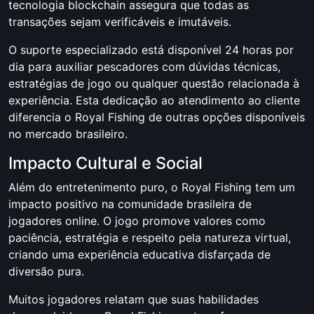
tecnologia blockchain assegura que todas as
transações sejam verificáveis e imutáveis.
O suporte especializado está disponível 24 horas por
dia para auxiliar pescadores com dúvidas técnicas,
estratégias de jogo ou qualquer questão relacionada à
experiência. Esta dedicação ao atendimento ao cliente
diferencia o Royal Fishing de outras opções disponíveis
no mercado brasileiro.
Impacto Cultural e Social
Além do entretenimento puro, o Royal Fishing tem um
impacto positivo na comunidade brasileira de
jogadores online. O jogo promove valores como
paciência, estratégia e respeito pela natureza virtual,
criando uma experiência educativa disfarçada de
diversão pura.
Muitos jogadores relatam que suas habilidades