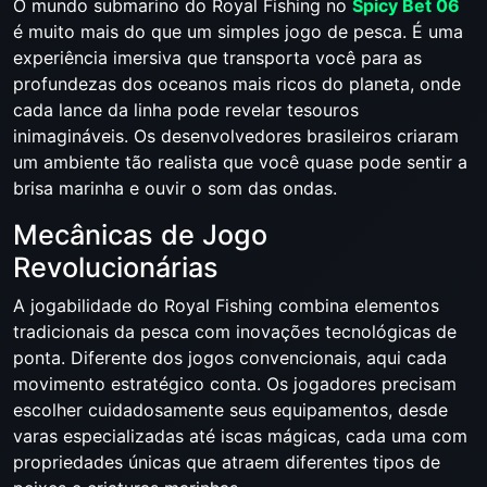
O mundo submarino do Royal Fishing no
Spicy Bet 06
é muito mais do que um simples jogo de pesca. É uma
experiência imersiva que transporta você para as
profundezas dos oceanos mais ricos do planeta, onde
cada lance da linha pode revelar tesouros
inimagináveis. Os desenvolvedores brasileiros criaram
um ambiente tão realista que você quase pode sentir a
brisa marinha e ouvir o som das ondas.
Mecânicas de Jogo
Revolucionárias
A jogabilidade do Royal Fishing combina elementos
tradicionais da pesca com inovações tecnológicas de
ponta. Diferente dos jogos convencionais, aqui cada
movimento estratégico conta. Os jogadores precisam
escolher cuidadosamente seus equipamentos, desde
varas especializadas até iscas mágicas, cada uma com
propriedades únicas que atraem diferentes tipos de