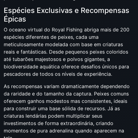
Espécies Exclusivas e Recompensas
Épicas
O oceano virtual do Royal Fishing abriga mais de 200
espécies diferentes de peixes, cada uma
meticulosamente modelada com base em criaturas
reais e fantásticas. Desde pequenos peixes coloridos
até tubarões majestosos e polvos gigantes, a
biodiversidade aquática oferece desafios únicos para
pescadores de todos os níveis de experiência.
As recompensas variam dramaticamente dependendo
da raridade e do tamanho da captura. Peixes comuns
oferecem ganhos modestos mas consistentes, ideais
para construir uma base sólida de recursos. Já as
criaturas lendárias podem multiplicar seus
investimentos de forma extraordinária, criando
momentos de pura adrenalina quando aparecem na