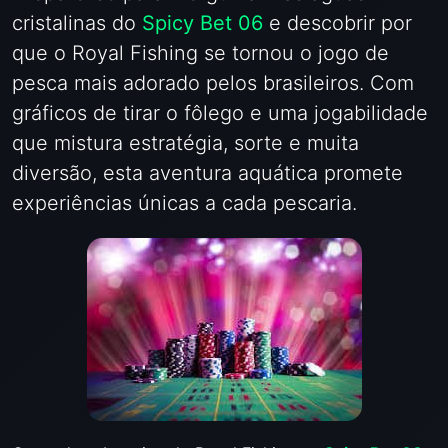
cristalinas do
Spicy Bet 06
e descobrir por
que o Royal Fishing se tornou o jogo de
pesca mais adorado pelos brasileiros. Com
gráficos de tirar o fôlego e uma jogabilidade
que mistura estratégia, sorte e muita
diversão, esta aventura aquática promete
experiências únicas a cada pescaria.