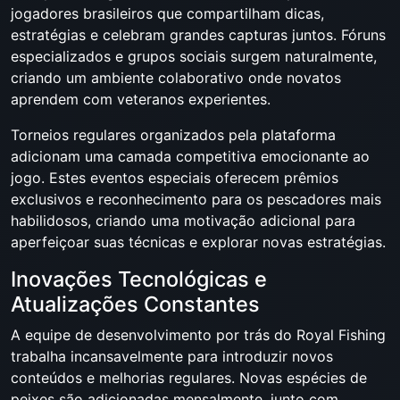
jogadores brasileiros que compartilham dicas,
estratégias e celebram grandes capturas juntos. Fóruns
especializados e grupos sociais surgem naturalmente,
criando um ambiente colaborativo onde novatos
aprendem com veteranos experientes.
Torneios regulares organizados pela plataforma
adicionam uma camada competitiva emocionante ao
jogo. Estes eventos especiais oferecem prêmios
exclusivos e reconhecimento para os pescadores mais
habilidosos, criando uma motivação adicional para
aperfeiçoar suas técnicas e explorar novas estratégias.
Inovações Tecnológicas e
Atualizações Constantes
A equipe de desenvolvimento por trás do Royal Fishing
trabalha incansavelmente para introduzir novos
conteúdos e melhorias regulares. Novas espécies de
peixes são adicionadas mensalmente, junto com