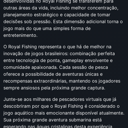
desenvolvidas no Royal Fishing se transferem para
outras áreas da vida, incluindo melhor concentração,
planejamento estratégico e capacidade de tomar
decisões sob pressão. Esta dimensão adicional torna o
jogo mais do que uma simples forma de
entretenimento.
O Royal Fishing representa o que há de melhor na
inovação de jogos brasileiros: combinação perfeita
entre tecnologia de ponta, gameplay envolvente e
comunidade apaixonada. Cada sessão de pesca
oferece a possibilidade de aventuras únicas e
recompensas extraordinárias, mantendo os jogadores
sempre ansiosos pela próxima grande captura.
Junte-se aos milhares de pescadores virtuais que já
descobriram por que o Royal Fishing é considerado o
jogo aquático mais emocionante disponível atualmente.
Sua próxima grande aventura submarina está
esperando nas águas cristalinas desta experiência