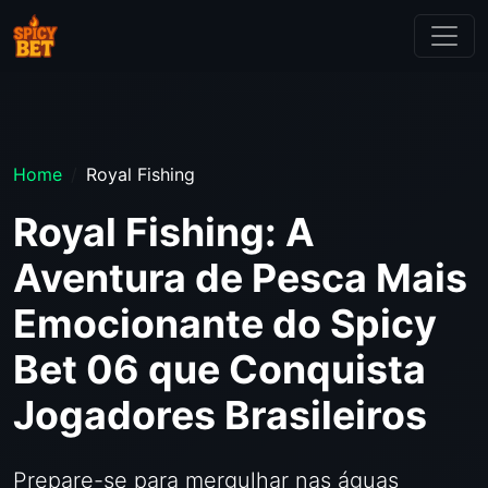
Home
Royal Fishing
Royal Fishing: A
Aventura de Pesca Mais
Emocionante do Spicy
Bet 06 que Conquista
Jogadores Brasileiros
Prepare-se para mergulhar nas águas